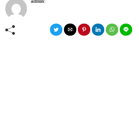
admin
: