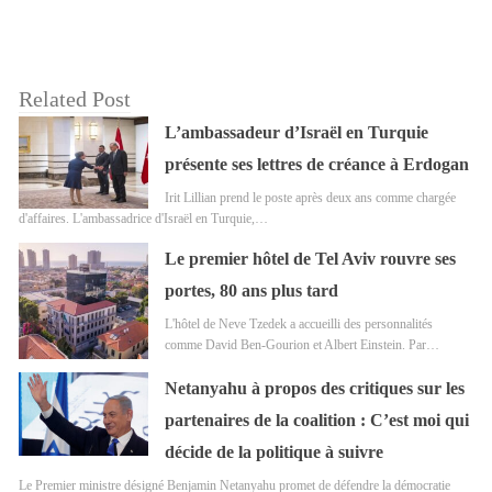
Related Post
L’ambassadeur d’Israël en Turquie
présente ses lettres de créance à Erdogan
Irit Lillian prend le poste après deux ans comme chargée
d'affaires. L'ambassadrice d'Israël en Turquie,…
Le premier hôtel de Tel Aviv rouvre ses
portes, 80 ans plus tard
L'hôtel de Neve Tzedek a accueilli des personnalités
comme David Ben-Gourion et Albert Einstein. Par…
Netanyahu à propos des critiques sur les
partenaires de la coalition : C’est moi qui
décide de la politique à suivre
Le Premier ministre désigné Benjamin Netanyahu promet de défendre la démocratie