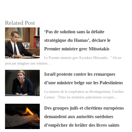
Related Post
‘Pas de solution sans la défaite
stratégique du Hamas’, déclare le
Premier ministre grec Mitsotakis
Le Premier ministre grec Kyriakos Mitsotakis : " On ne
peut pas imaginer une solution…
Israël proteste contre les remarques
d’une ministre belge sur les Palestiniens
La ministre de la coopération au développement, Caroline
Gennez : ''Dans les territoires palestiniens occupés,…
Des groupes juifs et chrétiens européens
demandent aux autorités suédoises
d’empêcher de brûler des livres saints