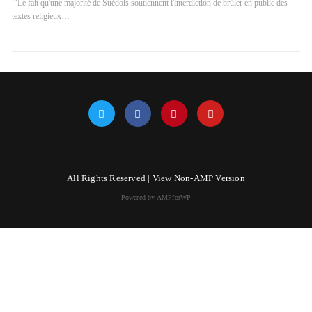
‘’Le fait qu'une majorité de Suédois soutiennent l'interdiction de brûler en public des
textes religieux…
All Rights Reserved |
View Non-AMP Version
Powered by AMPforWP