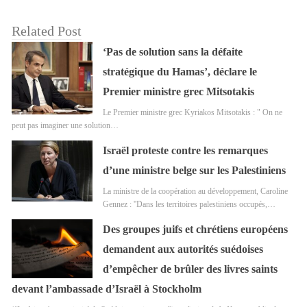
Related Post
‘Pas de solution sans la défaite
stratégique du Hamas’, déclare le
Premier ministre grec Mitsotakis
Le Premier ministre grec Kyriakos Mitsotakis : " On ne
peut pas imaginer une solution…
Israël proteste contre les remarques
d’une ministre belge sur les Palestiniens
La ministre de la coopération au développement, Caroline
Gennez : ''Dans les territoires palestiniens occupés,…
Des groupes juifs et chrétiens européens
demandent aux autorités suédoises
d’empêcher de brûler des livres saints
devant l’ambassade d’Israël à Stockholm