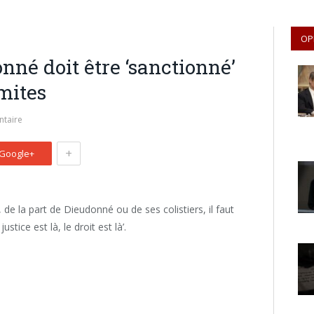
OP
nné doit être ‘sanctionné’
mites
taire
+
Google+
, de la part de Dieudonné ou de ses colistiers, il faut
tice est là, le droit est là’.