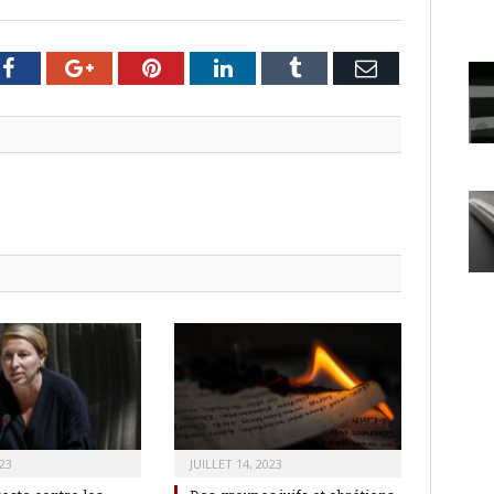
er
Facebook
Google+
Pinterest
LinkedIn
Tumblr
Email
23
JUILLET 14, 2023