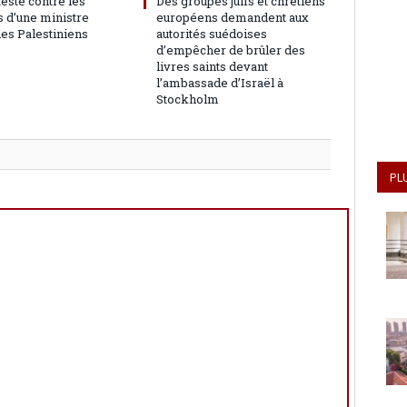
teste contre les
Des groupes juifs et chrétiens
 d’une ministre
européens demandent aux
les Palestiniens
autorités suédoises
d’empêcher de brûler des
livres saints devant
l’ambassade d’Israël à
Stockholm
PL