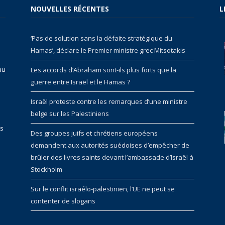
NOUVELLES RÉCENTES
L
‘Pas de solution sans la défaite stratégique du
Hamas’, déclare le Premier ministre grec Mitsotakis
au
Les accords d’Abraham sont-ils plus forts que la
guerre entre Israël et le Hamas ?
Israël proteste contre les remarques d’une ministre
belge sur les Palestiniens
rs
Des groupes juifs et chrétiens européens
demandent aux autorités suédoises d’empêcher de
brûler des livres saints devant l’ambassade d’Israël à
Stockholm
Sur le conflit israélo-palestinien, l’UE ne peut se
contenter de slogans