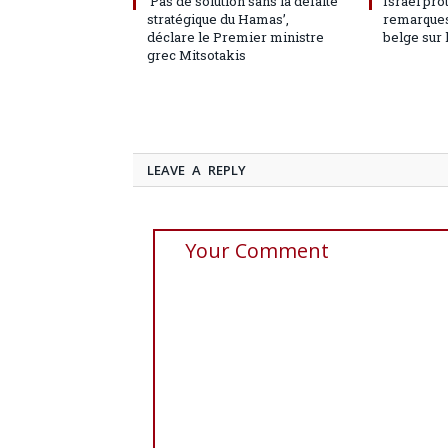
‘Pas de solution sans la défaite
Israël pro
stratégique du Hamas’,
remarques
déclare le Premier ministre
belge sur 
grec Mitsotakis
LEAVE A REPLY