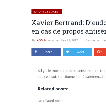
EUROPE DE L'OUEST
Xavier Bertrand: Dieudo
en cas de propos antisé
By
ADMIN
novembre 29, 2017
Pas de commen
Share
Tweet
‘S’il y a le moindre propos antisémite, raciste
que cela soit sanctionné immédiatement. La jus
Related posts:
No related posts.