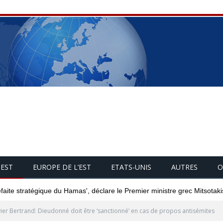
UEST
EUROPE DE L’EST
ETATS-UNIS
AUTRES
O
éfaite stratégique du Hamas', déclare le Premier ministre grec Mitsotaki
ier Bertrand: Dieudonné doit être ‘sanctionné’ en cas de propos antisémites