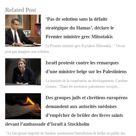
Related Post
‘Pas de solution sans la défaite
stratégique du Hamas’, déclare le
Premier ministre grec Mitsotakis
Le Premier ministre grec Kyriakos Mitsotakis : " On ne
peut pas imaginer une solution…
Israël proteste contre les remarques
d’une ministre belge sur les Palestiniens
La ministre de la coopération au développement, Caroline
Gennez : ''Dans les territoires palestiniens occupés,…
Des groupes juifs et chrétiens européens
demandent aux autorités suédoises
d’empêcher de brûler des livres saints
devant l’ambassade d’Israël à Stockholm
‘’Le fait qu'une majorité de Suédois soutiennent l'interdiction de brûler en public des