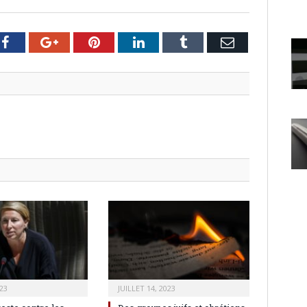
er
Facebook
Google+
Pinterest
LinkedIn
Tumblr
Email
23
JUILLET 14, 2023