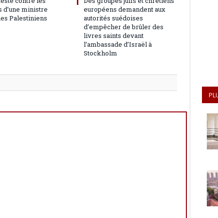
teste contre les
Des groupes juifs et chrétiens
 d’une ministre
européens demandent aux
les Palestiniens
autorités suédoises
d’empêcher de brûler des
livres saints devant
l’ambassade d’Israël à
Stockholm
PL