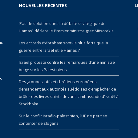
NOUVELLES RÉCENTES
L
‘Pas de solution sans la défaite stratégique du
Hamas’, déclare le Premier ministre grec Mitsotakis
au
Les accords d’Abraham sont-ils plus forts que la
guerre entre Israël et le Hamas ?
Israël proteste contre les remarques d’une ministre
belge sur les Palestiniens
rs
Des groupes juifs et chrétiens européens
demandent aux autorités suédoises d’empêcher de
brûler des livres saints devant l’ambassade d’Israël à
Stockholm
Sur le conflit israélo-palestinien, l’UE ne peut se
contenter de slogans