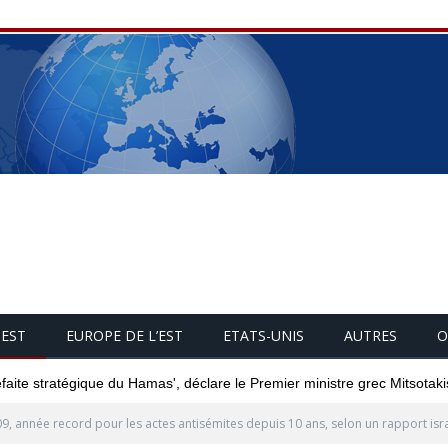
UEST
EUROPE DE L’EST
ETATS-UNIS
AUTRES
O
éfaite stratégique du Hamas', déclare le Premier ministre grec Mitsotaki
9, année record pour les actes antisémites depuis 10 ans, selon un rapport isr