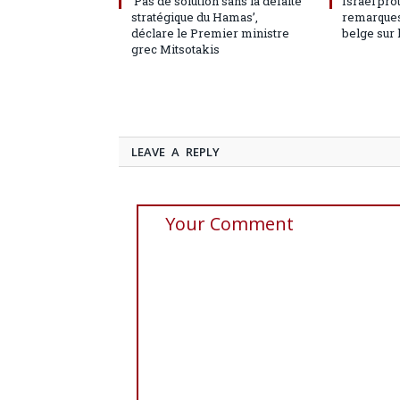
‘Pas de solution sans la défaite
Israël pro
stratégique du Hamas’,
remarques
déclare le Premier ministre
belge sur 
grec Mitsotakis
LEAVE A REPLY