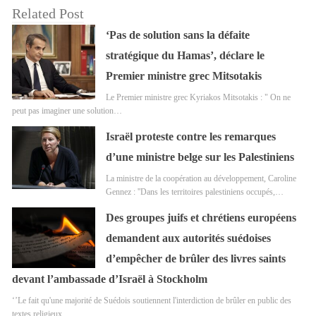
Related Post
‘Pas de solution sans la défaite
stratégique du Hamas’, déclare le
Premier ministre grec Mitsotakis
Le Premier ministre grec Kyriakos Mitsotakis : " On ne
peut pas imaginer une solution…
Israël proteste contre les remarques
d’une ministre belge sur les Palestiniens
La ministre de la coopération au développement, Caroline
Gennez : ''Dans les territoires palestiniens occupés,…
Des groupes juifs et chrétiens européens
demandent aux autorités suédoises
d’empêcher de brûler des livres saints
devant l’ambassade d’Israël à Stockholm
‘’Le fait qu'une majorité de Suédois soutiennent l'interdiction de brûler en public des
textes religieux…