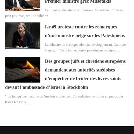
Premier ministre grec Mitsotakis
Le Premier ministre grec Kyriakos Mitsotakis : " On ne
peut pas imaginer une solution…
Israël proteste contre les remarques
d’une ministre belge sur les Palestiniens
La ministre de la coopération au développement, Caroline
Gennez : ''Dans les territoires palestiniens occupés,…
Des groupes juifs et chrétiens européens
demandent aux autorités suédoises
d’empêcher de brûler des livres saints
devant l’ambassade d’Israël à Stockholm
‘’Le fait qu'une majorité de Suédois soutiennent l'interdiction de brûler en public des
textes religieux…