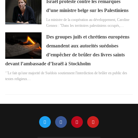
Israël proteste contre les remarques
d’une ministre belge sur les Palestiniens
La ministre de la coopération au développement, Caroline
Gennez : ''Dans les territoires palestiniens occupés,…
Des groupes juifs et chrétiens européens
demandent aux autorités suédoises
d’empêcher de brûler des livres saints
devant l’ambassade d’Israël à Stockholm
‘’Le fait qu'une majorité de Suédois soutiennent l'interdiction de brûler en public des
textes religieux…