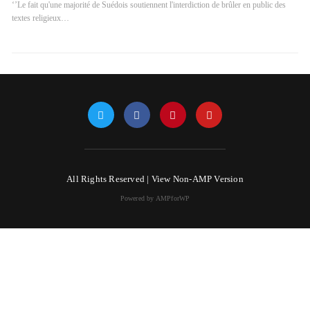
‘’Le fait qu'une majorité de Suédois soutiennent l'interdiction de brûler en public des
textes religieux…
All Rights Reserved |
View Non-AMP Version
Powered by AMPforWP