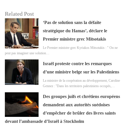
Related Post
‘Pas de solution sans la défaite
stratégique du Hamas’, déclare le
Premier ministre grec Mitsotakis
Le Premier ministre grec Kyriakos Mitsotakis : " On ne
peut pas imaginer une solution…
Israël proteste contre les remarques
d’une ministre belge sur les Palestiniens
La ministre de la coopération au développement, Caroline
Gennez : ''Dans les territoires palestiniens occupés,…
Des groupes juifs et chrétiens européens
demandent aux autorités suédoises
d’empêcher de brûler des livres saints
devant l’ambassade d’Israël à Stockholm