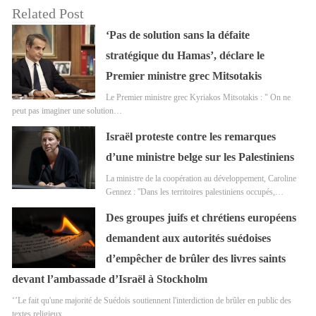
Related Post
‘Pas de solution sans la défaite
stratégique du Hamas’, déclare le
Premier ministre grec Mitsotakis
Le Premier ministre grec Kyriakos Mitsotakis : " On ne
peut pas imaginer une solution…
Israël proteste contre les remarques
d’une ministre belge sur les Palestiniens
La ministre de la coopération au développement, Caroline
Gennez : ''Dans les territoires palestiniens occupés,…
Des groupes juifs et chrétiens européens
demandent aux autorités suédoises
d’empêcher de brûler des livres saints
devant l’ambassade d’Israël à Stockholm
‘’Le fait qu'une majorité de Suédois soutiennent l'interdiction de brûler en public des
textes religieux…