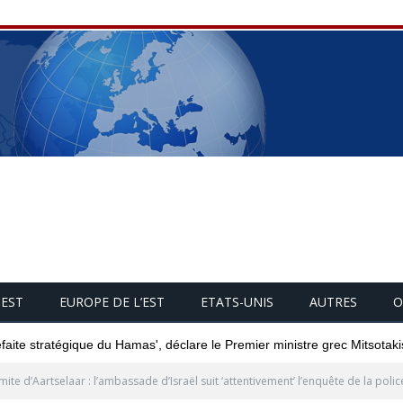
UEST
EUROPE DE L’EST
ETATS-UNIS
AUTRES
O
éfaite stratégique du Hamas', déclare le Premier ministre grec Mitsotaki
ite d’Aartselaar : l’ambassade d’Israël suit ‘attentivement’ l’enquête de la polic