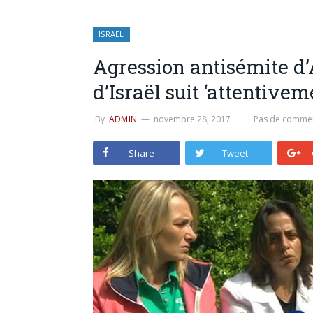
ISRAEL
Agression antisémite d’
d’Israël suit ‘attentivem
By
ADMIN
novembre 28, 2017
Pas de commen
Share
Tweet