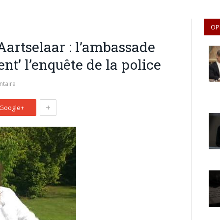
OP
Aartselaar : l’ambassade
ent’ l’enquête de la police
taire
+
Google+