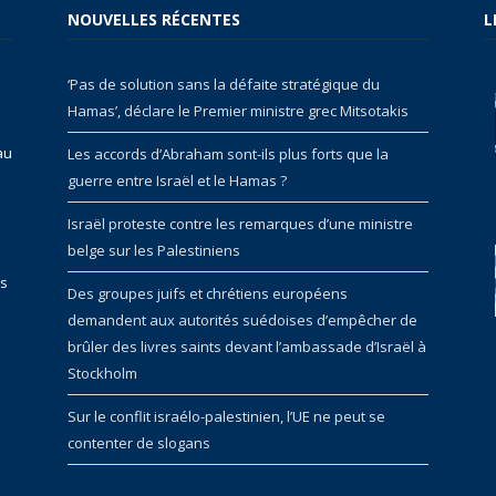
NOUVELLES RÉCENTES
L
‘Pas de solution sans la défaite stratégique du
Hamas’, déclare le Premier ministre grec Mitsotakis
au
Les accords d’Abraham sont-ils plus forts que la
guerre entre Israël et le Hamas ?
Israël proteste contre les remarques d’une ministre
belge sur les Palestiniens
rs
Des groupes juifs et chrétiens européens
demandent aux autorités suédoises d’empêcher de
brûler des livres saints devant l’ambassade d’Israël à
Stockholm
Sur le conflit israélo-palestinien, l’UE ne peut se
contenter de slogans