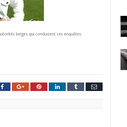
autorités belges qui conduisent ces enquêtes.
er
Facebook
Google+
Pinterest
LinkedIn
Tumblr
Email