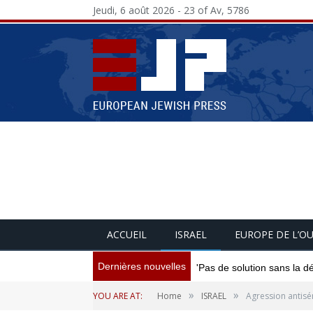
Jeudi, 6 août 2026 - 23 of Av, 5786
ACCUEIL
ISRAEL
EUROPE DE L’O
Dernières nouvelles
'Pas de solution sans la d
»
»
YOU ARE AT:
Home
ISRAEL
Agression antisém