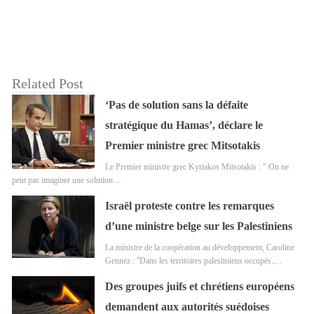
Related Post
‘Pas de solution sans la défaite
stratégique du Hamas’, déclare le
Premier ministre grec Mitsotakis
Le Premier ministre grec Kyriakos Mitsotakis : " On ne
peut pas imaginer une solution…
Israël proteste contre les remarques
d’une ministre belge sur les Palestiniens
La ministre de la coopération au développement, Caroline
Gennez : ''Dans les territoires palestiniens occupés,…
Des groupes juifs et chrétiens européens
demandent aux autorités suédoises