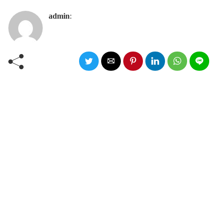
admin
: