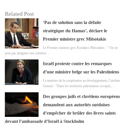
Related Post
‘Pas de solution sans la défaite
stratégique du Hamas’, déclare le
Premier ministre grec Mitsotakis
Le Premier ministre grec Kyriakos Mitsotakis : " On ne
peut pas imaginer une solution…
Israël proteste contre les remarques
d’une ministre belge sur les Palestiniens
La ministre de la coopération au développement, Caroline
Gennez : ''Dans les territoires palestiniens occupés,…
Des groupes juifs et chrétiens européens
demandent aux autorités suédoises
d’empêcher de brûler des livres saints
devant l’ambassade d’Israël à Stockholm