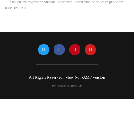
‘’Le fait qu'une majorité de Suédois soutiennent l'interdiction de brûler en public des
textes religieux…
All Rights Reserved |
View Non-AMP Version
Powered by AMPforWP