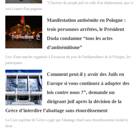
"L'histoire du peuple juif est celle d'un déplacement, que ce
soit à cause d'un pogrom…
Manifestation antisémite en Pologne :
trois personnes arrêtées, le Président
Duda condamne “tous les actes
d’antisémitisme”
Lors d'une marche organisée à l'occasion du jour de l'indépendance de la Pologne, les
participants…
Comment peut-il y avoir des Juifs en
Europe si vous continuez à adopter des
lois contre nous ?”, demande un
dirigeant juif après la décision de la
Grèce d’interdire l’abattage sans étourdissement
La Cour suprême de Grèce a jugé que l'abattage rituel sans étourdissement violait le
droit…