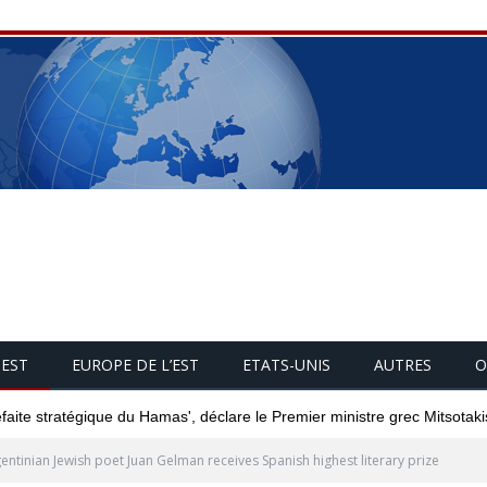
UEST
EUROPE DE L’EST
ETATS-UNIS
AUTRES
O
éfaite stratégique du Hamas', déclare le Premier ministre grec Mitsotaki
entinian Jewish poet Juan Gelman receives Spanish highest literary prize