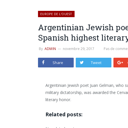
EUROPE DE L'OUEST
Argentinian Jewish po
Spanish highest literar
By
ADMIN
novembre 29, 2017
Pas de commen
Share
Tweet
Argentinian Jewish poet Juan Gelman, who su
military dictatorship, was awarded the Cerva
literary honor.
Related posts: