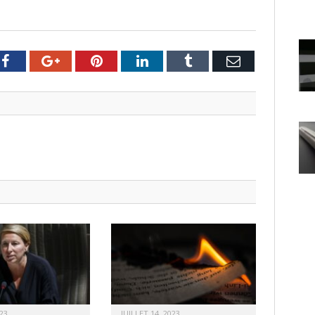
er
Facebook
Google+
Pinterest
LinkedIn
Tumblr
Email
23
JUILLET 14, 2023