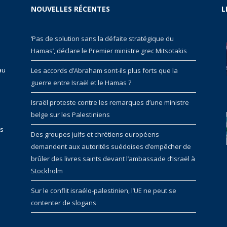
NOUVELLES RÉCENTES
L
‘Pas de solution sans la défaite stratégique du
Hamas’, déclare le Premier ministre grec Mitsotakis
au
Les accords d’Abraham sont-ils plus forts que la
guerre entre Israël et le Hamas ?
Israël proteste contre les remarques d’une ministre
belge sur les Palestiniens
rs
Des groupes juifs et chrétiens européens
demandent aux autorités suédoises d’empêcher de
brûler des livres saints devant l’ambassade d’Israël à
Stockholm
Sur le conflit israélo-palestinien, l’UE ne peut se
contenter de slogans