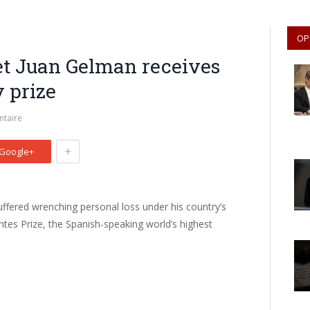
OP
et Juan Gelman receives
y prize
taire
+
Google+
ffered wrenching personal loss under his country’s
ntes Prize, the Spanish-speaking world’s highest