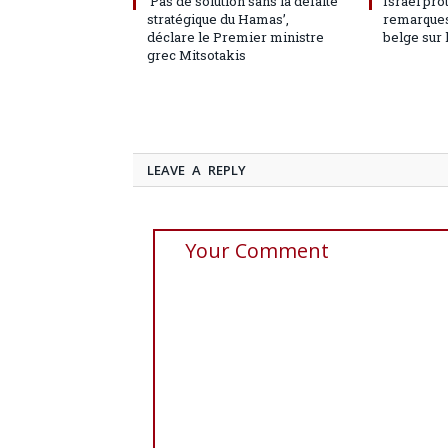
‘Pas de solution sans la défaite
Israël pro
stratégique du Hamas’,
remarques
déclare le Premier ministre
belge sur 
grec Mitsotakis
LEAVE A REPLY