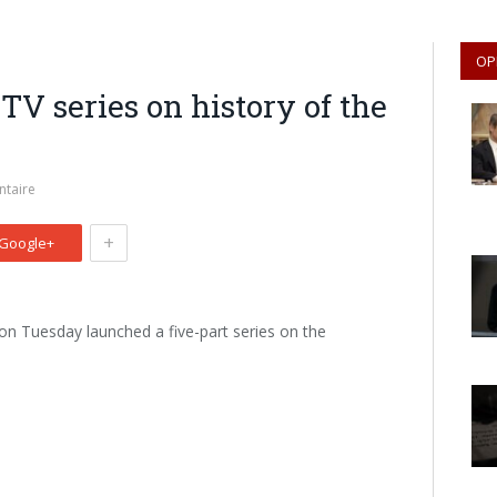
OP
V series on history of the
taire
+
Google+
n Tuesday launched a five-part series on the