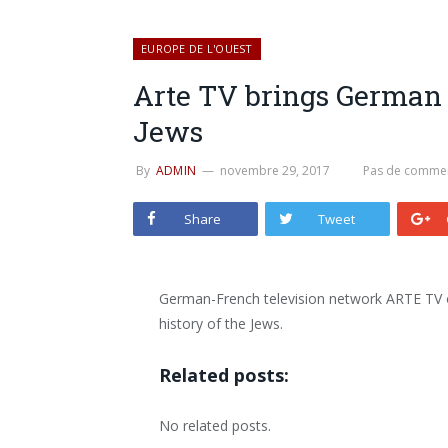
EUROPE DE L'OUEST
Arte TV brings German T
Jews
By
ADMIN
novembre 29, 2017
Pas de commen
Share
Tweet
German-French television network ARTE TV o
history of the Jews.
Related posts:
No related posts.