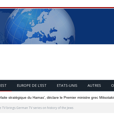
UEST
EUROPE DE L’EST
ETATS-UNIS
AUTRES
O
éfaite stratégique du Hamas', déclare le Premier ministre grec Mitsotaki
e TV brings German TV series on history of the Jews