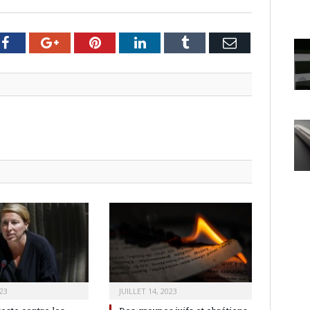
er
Facebook
Google+
Pinterest
LinkedIn
Tumblr
Email
23
JUILLET 14, 2023