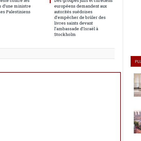
teste contre les
Des groupes juifs et chrétiens
 d’une ministre
européens demandent aux
les Palestiniens
autorités suédoises
d’empêcher de brûler des
livres saints devant
l’ambassade d’Israël à
Stockholm
PL