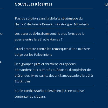
NOUVELLES RÉCENTES
L
‘Pas de solution sans la défaite stratégique du
Hamas’, déclare le Premier ministre grec Mitsotakis
au
Les accords d’Abraham sont-ils plus forts que la
guerre entre Israël et le Hamas ?
Israël proteste contre les remarques d’une ministre
belge sur les Palestiniens
rs
Des groupes juifs et chrétiens européens
demandent aux autorités suédoises d’empêcher de
brûler des livres saints devant l’ambassade d’Israël à
Stockholm
Sur le conflit israélo-palestinien, l’UE ne peut se
contenter de slogans