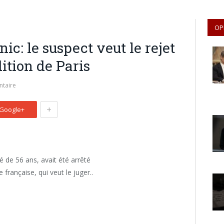
OP
ic: le suspect veut le rejet
ition de Paris
taire
+
Google+
é de 56 ans, avait été arrêté
française, qui veut le juger..