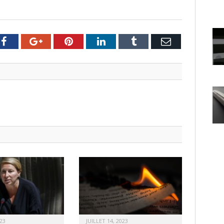
er
Facebook
Google+
Pinterest
LinkedIn
Tumblr
Email
23
JUILLET 14, 2023