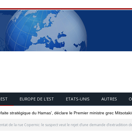
UEST
EUROPE DE L’EST
ETATS-UNIS
AUTRES
O
éfaite stratégique du Hamas', déclare le Premier ministre grec Mitsotaki
entat de la rue Copernic: le suspect veut le rejet d’une demande d’extradition d