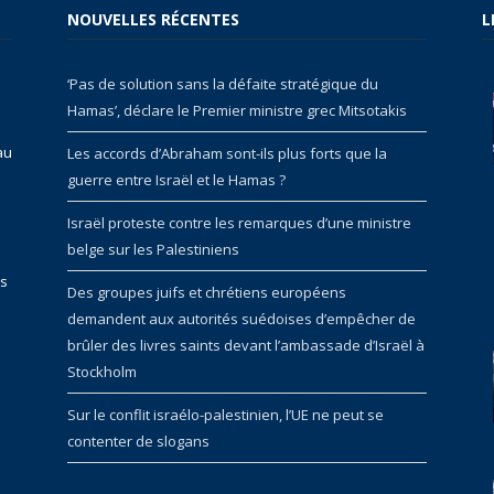
NOUVELLES RÉCENTES
L
‘Pas de solution sans la défaite stratégique du
Hamas’, déclare le Premier ministre grec Mitsotakis
au
Les accords d’Abraham sont-ils plus forts que la
guerre entre Israël et le Hamas ?
Israël proteste contre les remarques d’une ministre
belge sur les Palestiniens
rs
Des groupes juifs et chrétiens européens
demandent aux autorités suédoises d’empêcher de
brûler des livres saints devant l’ambassade d’Israël à
Stockholm
Sur le conflit israélo-palestinien, l’UE ne peut se
contenter de slogans