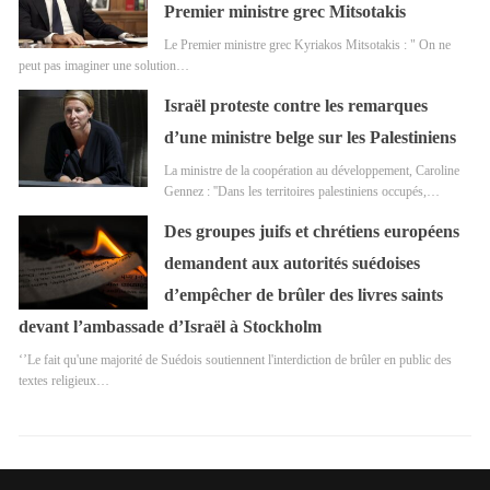
Premier ministre grec Mitsotakis
Le Premier ministre grec Kyriakos Mitsotakis : " On ne
peut pas imaginer une solution…
Israël proteste contre les remarques
d’une ministre belge sur les Palestiniens
La ministre de la coopération au développement, Caroline
Gennez : ''Dans les territoires palestiniens occupés,…
Des groupes juifs et chrétiens européens
demandent aux autorités suédoises
d’empêcher de brûler des livres saints
devant l’ambassade d’Israël à Stockholm
‘’Le fait qu'une majorité de Suédois soutiennent l'interdiction de brûler en public des
textes religieux…