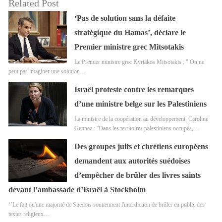
Related Post
‘Pas de solution sans la défaite
stratégique du Hamas’, déclare le
Premier ministre grec Mitsotakis
Le Premier ministre grec Kyriakos Mitsotakis : " On ne
peut pas imaginer une solution…
Israël proteste contre les remarques
d’une ministre belge sur les Palestiniens
La ministre de la coopération au développement, Caroline
Gennez : ''Dans les territoires palestiniens occupés,…
Des groupes juifs et chrétiens européens
demandent aux autorités suédoises
d’empêcher de brûler des livres saints
devant l’ambassade d’Israël à Stockholm
‘’Le fait qu'une majorité de Suédois soutiennent l'interdiction de brûler en public des
textes religieux…