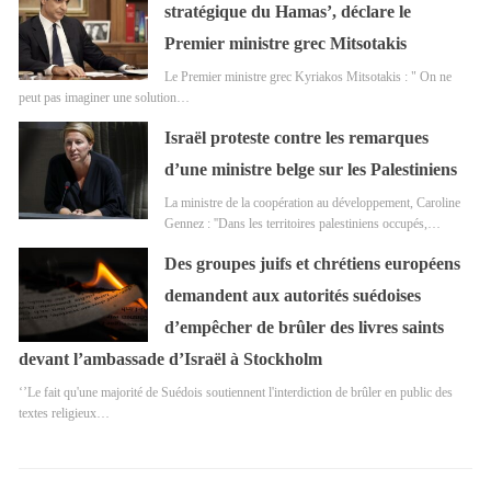
stratégique du Hamas’, déclare le
Premier ministre grec Mitsotakis
Le Premier ministre grec Kyriakos Mitsotakis : " On ne
peut pas imaginer une solution…
Israël proteste contre les remarques
d’une ministre belge sur les Palestiniens
La ministre de la coopération au développement, Caroline
Gennez : ''Dans les territoires palestiniens occupés,…
Des groupes juifs et chrétiens européens
demandent aux autorités suédoises
d’empêcher de brûler des livres saints
devant l’ambassade d’Israël à Stockholm
‘’Le fait qu'une majorité de Suédois soutiennent l'interdiction de brûler en public des
textes religieux…