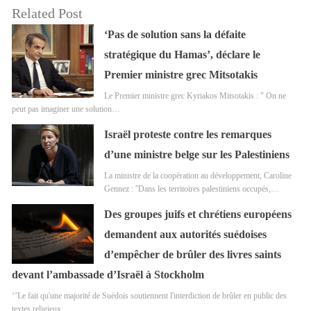
Related Post
‘Pas de solution sans la défaite
stratégique du Hamas’, déclare le
Premier ministre grec Mitsotakis
Le Premier ministre grec Kyriakos Mitsotakis : " On ne
peut pas imaginer une solution…
Israël proteste contre les remarques
d’une ministre belge sur les Palestiniens
La ministre de la coopération au développement, Caroline
Gennez : ''Dans les territoires palestiniens occupés,…
Des groupes juifs et chrétiens européens
demandent aux autorités suédoises
d’empêcher de brûler des livres saints
devant l’ambassade d’Israël à Stockholm
‘’Le fait qu'une majorité de Suédois soutiennent l'interdiction de brûler en public des
textes religieux…