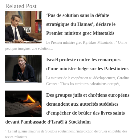
Related Post
‘Pas de solution sans la défaite
stratégique du Hamas’, déclare le
Premier ministre grec Mitsotakis
Le Premier ministre grec Kyriakos Mitsotakis : " On ne
peut pas imaginer une solution…
Israël proteste contre les remarques
d’une ministre belge sur les Palestiniens
La ministre de la coopération au développement, Caroline
Gennez : ''Dans les territoires palestiniens occupés,…
Des groupes juifs et chrétiens européens
demandent aux autorités suédoises
d’empêcher de brûler des livres saints
devant l’ambassade d’Israël à Stockholm
‘’Le fait qu'une majorité de Suédois soutiennent l'interdiction de brûler en public des
textes religieux…