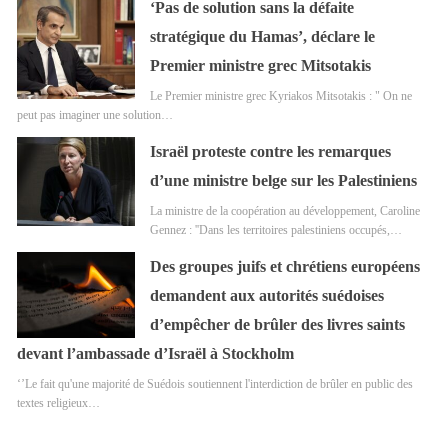
‘Pas de solution sans la défaite
stratégique du Hamas’, déclare le
Premier ministre grec Mitsotakis
Le Premier ministre grec Kyriakos Mitsotakis : " On ne
peut pas imaginer une solution…
Israël proteste contre les remarques
d’une ministre belge sur les Palestiniens
La ministre de la coopération au développement, Caroline
Gennez : ''Dans les territoires palestiniens occupés,…
Des groupes juifs et chrétiens européens
demandent aux autorités suédoises
d’empêcher de brûler des livres saints
devant l’ambassade d’Israël à Stockholm
‘’Le fait qu'une majorité de Suédois soutiennent l'interdiction de brûler en public des
textes religieux…