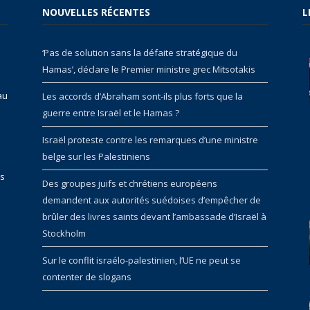
NOUVELLES RÉCENTES
L
‘Pas de solution sans la défaite stratégique du
Hamas’, déclare le Premier ministre grec Mitsotakis
au
Les accords d’Abraham sont-ils plus forts que la
guerre entre Israël et le Hamas ?
Israël proteste contre les remarques d’une ministre
belge sur les Palestiniens
rs
Des groupes juifs et chrétiens européens
demandent aux autorités suédoises d’empêcher de
brûler des livres saints devant l’ambassade d’Israël à
Stockholm
Sur le conflit israélo-palestinien, l’UE ne peut se
contenter de slogans