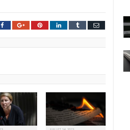
er
Facebook
Google+
Pinterest
LinkedIn
Tumblr
Email
23
JUILLET 14, 2023