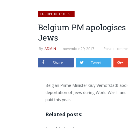
EUROPE DE L'OUEST
Belgium PM apologises 
Jews
By
ADMIN
novembre 29, 2017
Pas de commen
Share
Tweet
Belgian Prime Minister Guy Verhofstadt apolo
deportation of Jews during World War II and
paid this year.
Related posts: