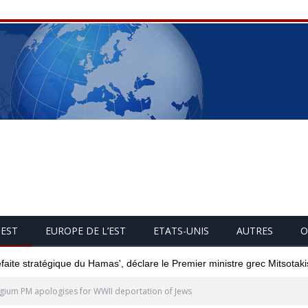
UEST
EUROPE DE L’EST
ETATS-UNIS
AUTRES
O
éfaite stratégique du Hamas', déclare le Premier ministre grec Mitsotaki
gium PM apologises for WWII deportation of Jews