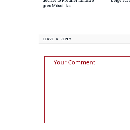
déclare le Premier ministre
belge sur 
grec Mitsotakis
LEAVE A REPLY