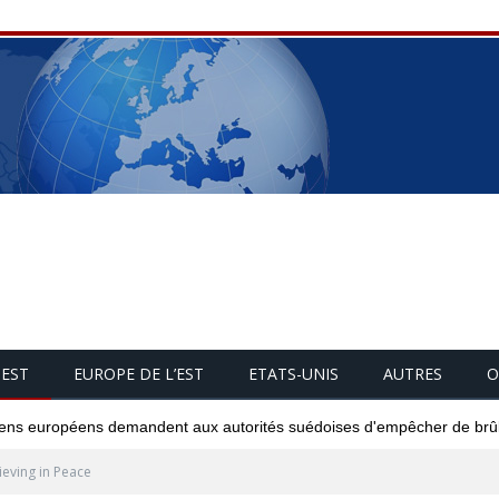
UEST
EUROPE DE L’EST
ETATS-UNIS
AUTRES
O
tiens européens demandent aux autorités suédoises d'empêcher de brûler
ieving in Peace