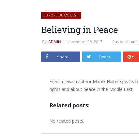
EUROPE DE L'OUEST
Believing in Peace
By
ADMIN
novembre 29, 2017
Pas de commen
Share
Tweet
French Jewish author Marek Halter speaks to
rights and about peace in the Middle East.
Related posts:
No related posts.