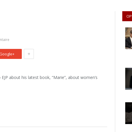
OP
taire
+
Google+
 EJP about his latest book, “Marie”, about women’s