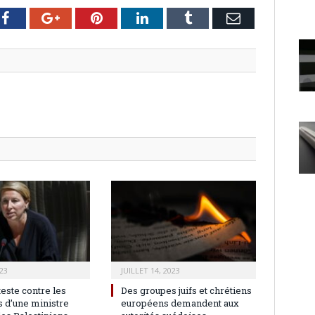
er
Facebook
Google+
Pinterest
LinkedIn
Tumblr
Email
23
JUILLET 14, 2023
teste contre les
Des groupes juifs et chrétiens
 d’une ministre
européens demandent aux