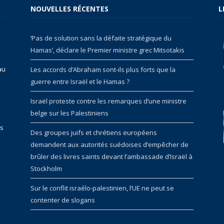
NOUVELLES RÉCENTES
L
‘Pas de solution sans la défaite stratégique du
Hamas’, déclare le Premier ministre grec Mitsotakis
au
Les accords d’Abraham sont-ils plus forts que la
guerre entre Israël et le Hamas ?
Israël proteste contre les remarques d’une ministre
belge sur les Palestiniens
rs
Des groupes juifs et chrétiens européens
demandent aux autorités suédoises d’empêcher de
brûler des livres saints devant l’ambassade d’Israël à
Stockholm
Sur le conflit israélo-palestinien, l’UE ne peut se
contenter de slogans