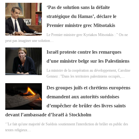
‘Pas de solution sans la défaite
stratégique du Hamas’, déclare le
Premier ministre grec Mitsotakis
Le Premier ministre grec Kyriakos Mitsotakis : " On ne
peut pas imaginer une solution…
Israël proteste contre les remarques
d’une ministre belge sur les Palestiniens
La ministre de la coopération au développement, Caroline
Gennez : ''Dans les territoires palestiniens occupés,…
Des groupes juifs et chrétiens européens
demandent aux autorités suédoises
d’empêcher de brûler des livres saints
devant l’ambassade d’Israël à Stockholm
‘’Le fait qu'une majorité de Suédois soutiennent l'interdiction de brûler en public des
textes religieux…