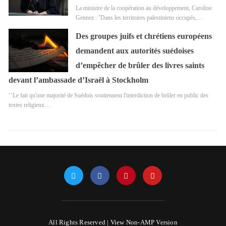
La ministre de la coopération au développement, Caroline
Gennez : ''Dans les territoires palestiniens occupés,…
Des groupes juifs et chrétiens européens
demandent aux autorités suédoises
d’empêcher de brûler des livres saints
devant l’ambassade d’Israël à Stockholm
‘’Le fait qu'une majorité de Suédois soutiennent l'interdiction de brûler en public des
textes religieux…
All Rights Reserved |
View Non-AMP Version