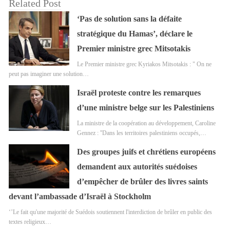
Related Post
‘Pas de solution sans la défaite
stratégique du Hamas’, déclare le
Premier ministre grec Mitsotakis
Le Premier ministre grec Kyriakos Mitsotakis : " On ne
peut pas imaginer une solution…
Israël proteste contre les remarques
d’une ministre belge sur les Palestiniens
La ministre de la coopération au développement, Caroline
Gennez : ''Dans les territoires palestiniens occupés,…
Des groupes juifs et chrétiens européens
demandent aux autorités suédoises
d’empêcher de brûler des livres saints
devant l’ambassade d’Israël à Stockholm
‘’Le fait qu'une majorité de Suédois soutiennent l'interdiction de brûler en public des
textes religieux…