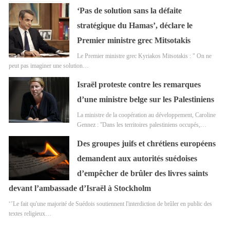
‘Pas de solution sans la défaite
stratégique du Hamas’, déclare le
Premier ministre grec Mitsotakis
Le Premier ministre grec Kyriakos Mitsotakis : " On ne
peut pas imaginer une solution…
Israël proteste contre les remarques
d’une ministre belge sur les Palestiniens
La ministre de la coopération au développement, Caroline
Gennez : ''Dans les territoires palestiniens occupés,…
Des groupes juifs et chrétiens européens
demandent aux autorités suédoises
d’empêcher de brûler des livres saints
devant l’ambassade d’Israël à Stockholm
‘’Le fait qu'une majorité de Suédois soutiennent l'interdiction de brûler en public des
textes religieux…