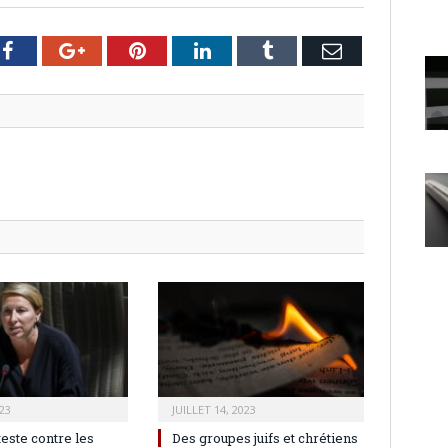
er
Facebook
Google+
Pinterest
LinkedIn
Tumblr
Email
23
JUILLET 14, 2023
teste contre les
Des groupes juifs et chrétiens