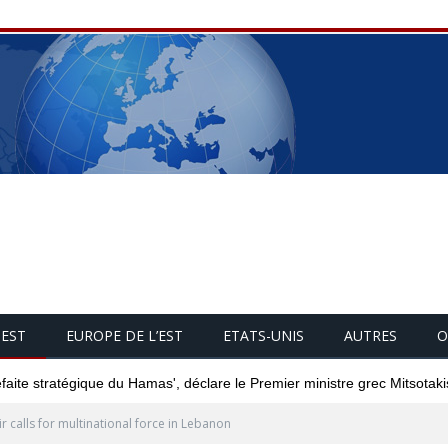
UEST
EUROPE DE L’EST
ETATS-UNIS
AUTRES
O
éfaite stratégique du Hamas', déclare le Premier ministre grec Mitsotaki
ir calls for multinational force in Lebanon