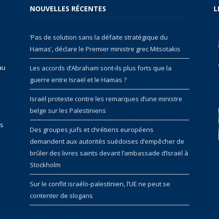
NOUVELLES RÉCENTES
L
‘Pas de solution sans la défaite stratégique du
Hamas’, déclare le Premier ministre grec Mitsotakis
au
Les accords d’Abraham sont-ils plus forts que la
guerre entre Israël et le Hamas ?
Israël proteste contre les remarques d’une ministre
belge sur les Palestiniens
rs
Des groupes juifs et chrétiens européens
demandent aux autorités suédoises d’empêcher de
brûler des livres saints devant l’ambassade d’Israël à
Stockholm
Sur le conflit israélo-palestinien, l’UE ne peut se
contenter de slogans