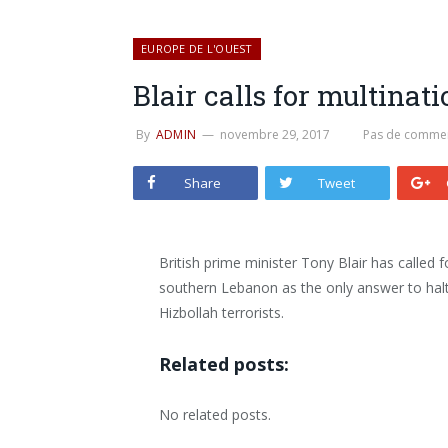
EUROPE DE L'OUEST
Blair calls for multinat
By
ADMIN
novembre 29, 2017
Pas de commen
Share
Tweet
British prime minister Tony Blair has called 
southern Lebanon as the only answer to halt
Hizbollah terrorists.
Related posts:
No related posts.