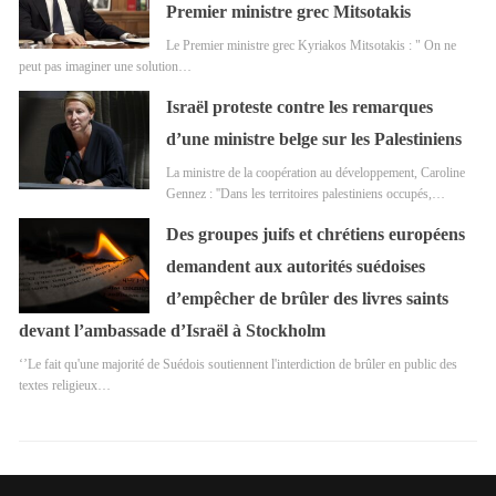
Premier ministre grec Mitsotakis
Le Premier ministre grec Kyriakos Mitsotakis : " On ne
peut pas imaginer une solution…
Israël proteste contre les remarques
d’une ministre belge sur les Palestiniens
La ministre de la coopération au développement, Caroline
Gennez : ''Dans les territoires palestiniens occupés,…
Des groupes juifs et chrétiens européens
demandent aux autorités suédoises
d’empêcher de brûler des livres saints
devant l’ambassade d’Israël à Stockholm
‘’Le fait qu'une majorité de Suédois soutiennent l'interdiction de brûler en public des
textes religieux…