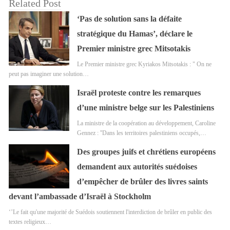
Related Post
‘Pas de solution sans la défaite
stratégique du Hamas’, déclare le
Premier ministre grec Mitsotakis
Le Premier ministre grec Kyriakos Mitsotakis : " On ne
peut pas imaginer une solution…
Israël proteste contre les remarques
d’une ministre belge sur les Palestiniens
La ministre de la coopération au développement, Caroline
Gennez : ''Dans les territoires palestiniens occupés,…
Des groupes juifs et chrétiens européens
demandent aux autorités suédoises
d’empêcher de brûler des livres saints
devant l’ambassade d’Israël à Stockholm
‘’Le fait qu'une majorité de Suédois soutiennent l'interdiction de brûler en public des
textes religieux…