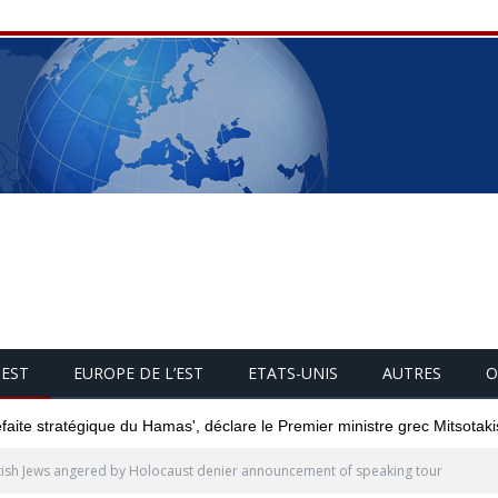
UEST
EUROPE DE L’EST
ETATS-UNIS
AUTRES
O
éfaite stratégique du Hamas', déclare le Premier ministre grec Mitsotaki
tish Jews angered by Holocaust denier announcement of speaking tour