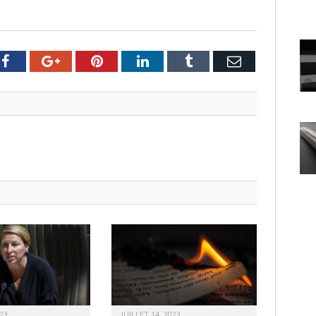
er
Facebook
Google+
Pinterest
LinkedIn
Tumblr
Email
23
JUILLET 14, 2023