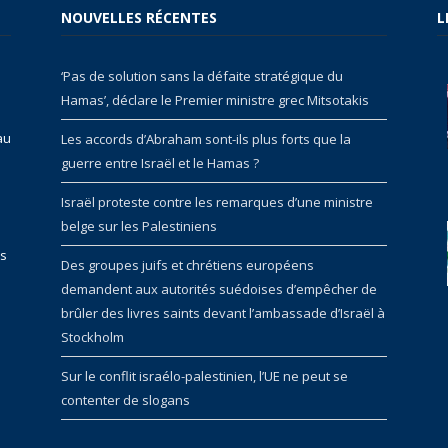
NOUVELLES RÉCENTES
L
‘Pas de solution sans la défaite stratégique du
Hamas’, déclare le Premier ministre grec Mitsotakis
au
Les accords d’Abraham sont-ils plus forts que la
guerre entre Israël et le Hamas ?
Israël proteste contre les remarques d’une ministre
belge sur les Palestiniens
rs
Des groupes juifs et chrétiens européens
demandent aux autorités suédoises d’empêcher de
brûler des livres saints devant l’ambassade d’Israël à
Stockholm
Sur le conflit israélo-palestinien, l’UE ne peut se
contenter de slogans