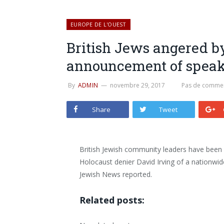
EUROPE DE L'OUEST
British Jews angered b
announcement of speak
By
ADMIN
novembre 29, 2017
Pas de commen
Share
Tweet
British Jewish community leaders have bee
Holocaust denier David Irving of a nationwi
Jewish News reported.
Related posts: