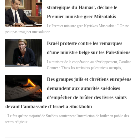
stratégique du Hamas’, déclare le
Premier ministre grec Mitsotakis
Le Premier ministre grec Kyriakos Mitsotakis : " On ne
peut pas imaginer une solution…
Israël proteste contre les remarques
d’une ministre belge sur les Palestiniens
La ministre de la coopération au développement, Caroline
Gennez : ''Dans les territoires palestiniens occupés,…
Des groupes juifs et chrétiens européens
demandent aux autorités suédoises
d’empêcher de brûler des livres saints
devant l’ambassade d’Israël à Stockholm
‘’Le fait qu'une majorité de Suédois soutiennent l'interdiction de brûler en public des
textes religieux…