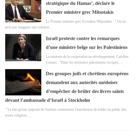
stratégique du Hamas’, déclare le
Premier ministre grec Mitsotakis
Le Premier ministre grec Kyriakos Mitsotakis : " On ne
peut pas imaginer une solution…
Israël proteste contre les remarques
d’une ministre belge sur les Palestiniens
La ministre de la coopération au développement, Caroline
Gennez : ''Dans les territoires palestiniens occupés,…
Des groupes juifs et chrétiens européens
demandent aux autorités suédoises
d’empêcher de brûler des livres saints
devant l’ambassade d’Israël à Stockholm
‘’Le fait qu'une majorité de Suédois soutiennent l'interdiction de brûler en public des
textes religieux…