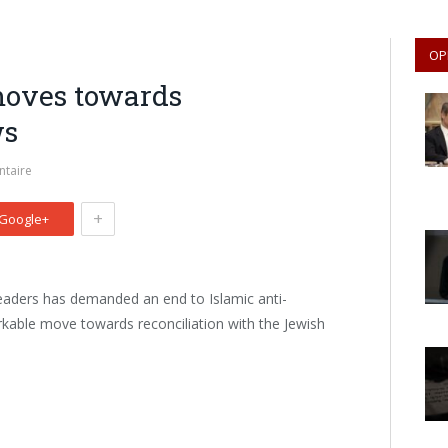
OP
moves towards
ws
taire
+
Google+
leaders has demanded an end to Islamic anti-
rkable move towards reconciliation with the Jewish