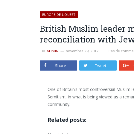
EUROPE DE L'OUEST
British Muslim leader 
reconciliation with Je
By
ADMIN
novembre 29, 2017
Pas de commen
Share
Tweet
One of Britain’s most controversial Muslim 
Semitism, in what is being viewed as a rema
community.
Related posts: