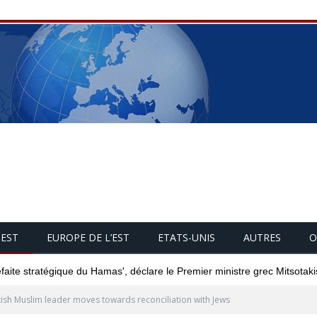
UEST
EUROPE DE L’EST
ETATS-UNIS
AUTRES
O
éfaite stratégique du Hamas', déclare le Premier ministre grec Mitsotaki
tish Muslim leader moves towards reconciliation with Jews