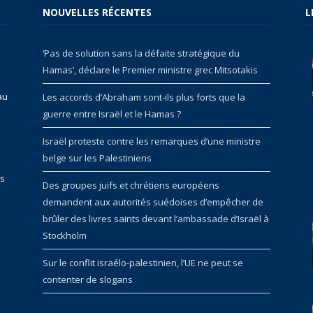
NOUVELLES RÉCENTES
L
‘Pas de solution sans la défaite stratégique du
Hamas’, déclare le Premier ministre grec Mitsotakis
au
Les accords d’Abraham sont-ils plus forts que la
guerre entre Israël et le Hamas ?
Israël proteste contre les remarques d’une ministre
belge sur les Palestiniens
rs
Des groupes juifs et chrétiens européens
demandent aux autorités suédoises d’empêcher de
brûler des livres saints devant l’ambassade d’Israël à
Stockholm
Sur le conflit israélo-palestinien, l’UE ne peut se
contenter de slogans