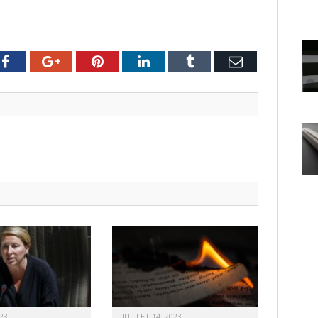
er
Facebook
Google+
Pinterest
LinkedIn
Tumblr
Email
23
JUILLET 14, 2023