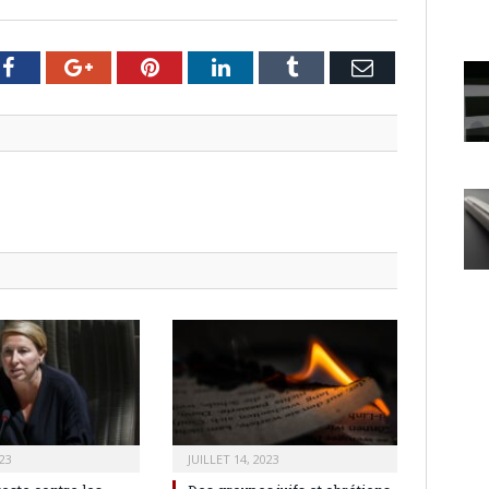
er
Facebook
Google+
Pinterest
LinkedIn
Tumblr
Email
23
JUILLET 14, 2023