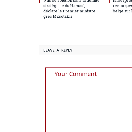
‘Pas de solution sans la défaite
Israël pro
stratégique du Hamas’,
remarques
déclare le Premier ministre
belge sur 
grec Mitsotakis
LEAVE A REPLY