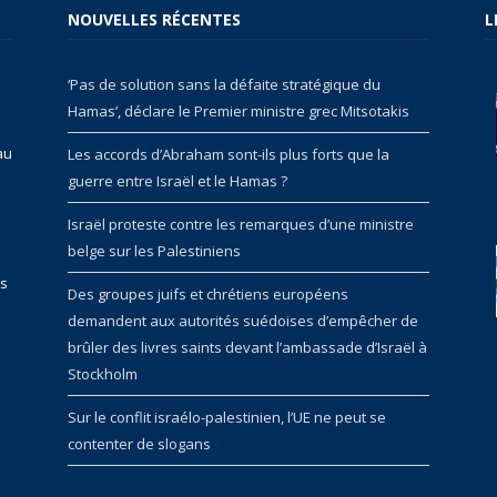
NOUVELLES RÉCENTES
L
‘Pas de solution sans la défaite stratégique du
Hamas’, déclare le Premier ministre grec Mitsotakis
au
Les accords d’Abraham sont-ils plus forts que la
guerre entre Israël et le Hamas ?
Israël proteste contre les remarques d’une ministre
belge sur les Palestiniens
rs
Des groupes juifs et chrétiens européens
demandent aux autorités suédoises d’empêcher de
brûler des livres saints devant l’ambassade d’Israël à
Stockholm
Sur le conflit israélo-palestinien, l’UE ne peut se
contenter de slogans