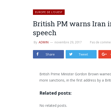
EUROPE DE L'OUEST
British PM warns Iran 
speech
By
ADMIN
novembre 29, 2017
Pas de commen
Share
Tweet
British Prime Minister Gordon Brown warned 
more sanctions, in the first address by a Brit
Related posts:
No related posts.