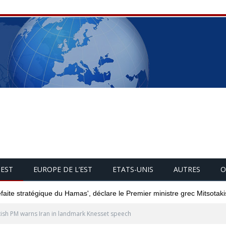
UEST
EUROPE DE L’EST
ETATS-UNIS
AUTRES
O
éfaite stratégique du Hamas', déclare le Premier ministre grec Mitsotaki
tish PM warns Iran in landmark Knesset speech