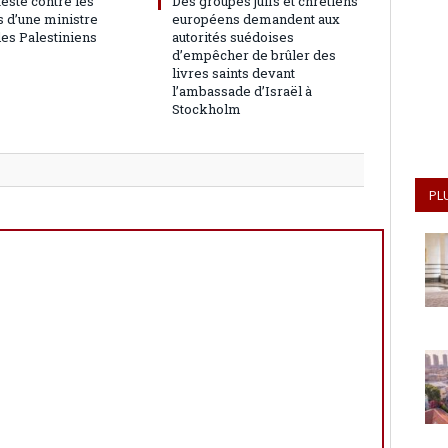
teste contre les
Des groupes juifs et chrétiens
 d’une ministre
européens demandent aux
les Palestiniens
autorités suédoises
d’empêcher de brûler des
livres saints devant
l’ambassade d’Israël à
Stockholm
PL