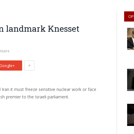
OP
in landmark Knesset
taire
+
Google+
Iran it must freeze sensitive nuclear work or face
ish premier to the Israeli parliament.