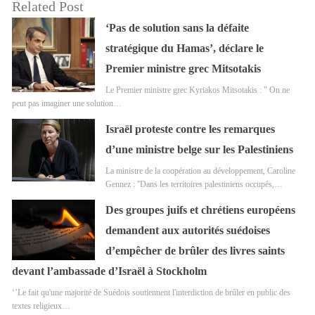
Related Post
‘Pas de solution sans la défaite
stratégique du Hamas’, déclare le
Premier ministre grec Mitsotakis
Le Premier ministre grec Kyriakos Mitsotakis : " On ne
peut pas imaginer une solution…
Israël proteste contre les remarques
d’une ministre belge sur les Palestiniens
La ministre de la coopération au développement, Caroline
Gennez : ''Dans les territoires palestiniens occupés,…
Des groupes juifs et chrétiens européens
demandent aux autorités suédoises
d’empêcher de brûler des livres saints
devant l’ambassade d’Israël à Stockholm
‘’Le fait qu'une majorité de Suédois soutiennent l'interdiction de brûler en public des
textes religieux…