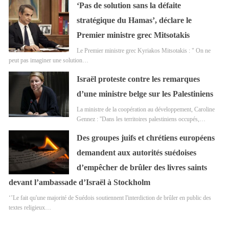
‘Pas de solution sans la défaite
stratégique du Hamas’, déclare le
Premier ministre grec Mitsotakis
Le Premier ministre grec Kyriakos Mitsotakis : " On ne
peut pas imaginer une solution…
Israël proteste contre les remarques
d’une ministre belge sur les Palestiniens
La ministre de la coopération au développement, Caroline
Gennez : ''Dans les territoires palestiniens occupés,…
Des groupes juifs et chrétiens européens
demandent aux autorités suédoises
d’empêcher de brûler des livres saints
devant l’ambassade d’Israël à Stockholm
‘’Le fait qu'une majorité de Suédois soutiennent l'interdiction de brûler en public des
textes religieux…