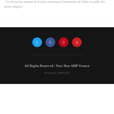
‘’Le fait qu'une majorité de Suédois soutiennent l'interdiction de brûler en public des
textes religieux…
All Rights Reserved |
View Non-AMP Version
Powered by AMPforWP