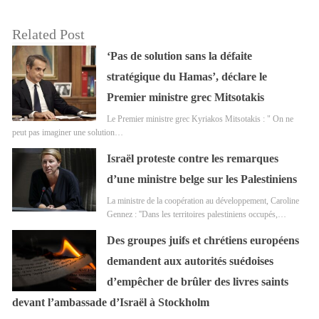
Related Post
‘Pas de solution sans la défaite
stratégique du Hamas’, déclare le
Premier ministre grec Mitsotakis
Le Premier ministre grec Kyriakos Mitsotakis : " On ne
peut pas imaginer une solution…
Israël proteste contre les remarques
d’une ministre belge sur les Palestiniens
La ministre de la coopération au développement, Caroline
Gennez : ''Dans les territoires palestiniens occupés,…
Des groupes juifs et chrétiens européens
demandent aux autorités suédoises
d’empêcher de brûler des livres saints
devant l’ambassade d’Israël à Stockholm