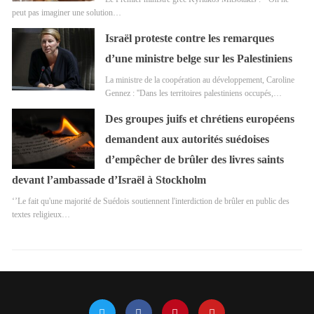
peut pas imaginer une solution…
Israël proteste contre les remarques
d’une ministre belge sur les Palestiniens
La ministre de la coopération au développement, Caroline
Gennez : ''Dans les territoires palestiniens occupés,…
Des groupes juifs et chrétiens européens
demandent aux autorités suédoises
d’empêcher de brûler des livres saints
devant l’ambassade d’Israël à Stockholm
‘’Le fait qu'une majorité de Suédois soutiennent l'interdiction de brûler en public des
textes religieux…