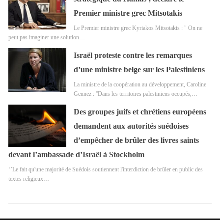
Premier ministre grec Mitsotakis
Le Premier ministre grec Kyriakos Mitsotakis : " On ne
peut pas imaginer une solution…
Israël proteste contre les remarques
d’une ministre belge sur les Palestiniens
La ministre de la coopération au développement, Caroline
Gennez : ''Dans les territoires palestiniens occupés,…
Des groupes juifs et chrétiens européens
demandent aux autorités suédoises
d’empêcher de brûler des livres saints
devant l’ambassade d’Israël à Stockholm
‘’Le fait qu'une majorité de Suédois soutiennent l'interdiction de brûler en public des
textes religieux…