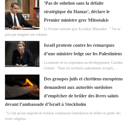
‘Pas de solution sans la défaite
stratégique du Hamas’, déclare le
Premier ministre grec Mitsotakis
Le Premier ministre grec Kyriakos Mitsotakis : " On ne
peut pas imaginer une solution…
Israël proteste contre les remarques
d’une ministre belge sur les Palestiniens
La ministre de la coopération au développement, Caroline
Gennez : ''Dans les territoires palestiniens occupés,…
Des groupes juifs et chrétiens européens
demandent aux autorités suédoises
d’empêcher de brûler des livres saints
devant l’ambassade d’Israël à Stockholm
‘’Le fait qu'une majorité de Suédois soutiennent l'interdiction de brûler en public des
textes religieux…