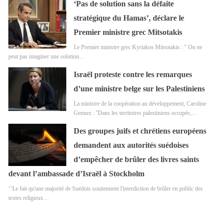
‘Pas de solution sans la défaite
stratégique du Hamas’, déclare le
Premier ministre grec Mitsotakis
Le Premier ministre grec Kyriakos Mitsotakis : " On ne
peut pas imaginer une solution…
Israël proteste contre les remarques
d’une ministre belge sur les Palestiniens
La ministre de la coopération au développement, Caroline
Gennez : ''Dans les territoires palestiniens occupés,…
Des groupes juifs et chrétiens européens
demandent aux autorités suédoises
d’empêcher de brûler des livres saints
devant l’ambassade d’Israël à Stockholm
‘’Le fait qu'une majorité de Suédois soutiennent l'interdiction de brûler en public des
textes religieux…