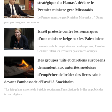
stratégique du Hamas’, déclare le
Premier ministre grec Mitsotakis
Le Premier ministre grec Kyriakos Mitsotakis : " On ne
peut pas imaginer une solution…
Israël proteste contre les remarques
d’une ministre belge sur les Palestiniens
La ministre de la coopération au développement, Caroline
Gennez : ''Dans les territoires palestiniens occupés,…
Des groupes juifs et chrétiens européens
demandent aux autorités suédoises
d’empêcher de brûler des livres saints
devant l’ambassade d’Israël à Stockholm
‘’Le fait qu'une majorité de Suédois soutiennent l'interdiction de brûler en public des
textes religieux…