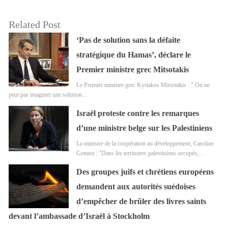
Related Post
‘Pas de solution sans la défaite
stratégique du Hamas’, déclare le
Premier ministre grec Mitsotakis
Le Premier ministre grec Kyriakos Mitsotakis : " On ne
peut pas imaginer une solution…
Israël proteste contre les remarques
d’une ministre belge sur les Palestiniens
La ministre de la coopération au développement, Caroline
Gennez : ''Dans les territoires palestiniens occupés,…
Des groupes juifs et chrétiens européens
demandent aux autorités suédoises
d’empêcher de brûler des livres saints
devant l’ambassade d’Israël à Stockholm