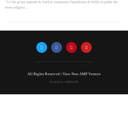
‘’Le fait qu'une majorité de Suédois soutiennent l'interdiction de brûler en public des
textes religieux…
All Rights Reserved |
View Non-AMP Version
Powered by AMPforWP