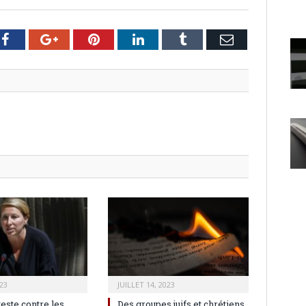
er
Facebook
Google+
Pinterest
LinkedIn
Tumblr
Email
23
JUILLET 14, 2023
teste contre les
Des groupes juifs et chrétiens