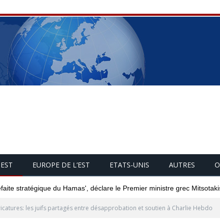
UEST
EUROPE DE L’EST
ETATS-UNIS
AUTRES
O
éfaite stratégique du Hamas', déclare le Premier ministre grec Mitsotaki
icatures: les juifs partagés entre désapprobation et soutien à Charlie Hebdo