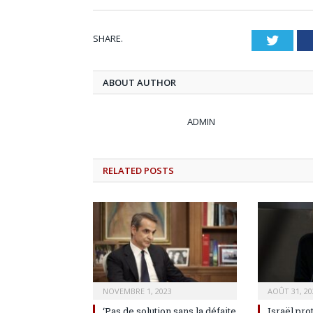
SHARE.
Twitt
ABOUT AUTHOR
ADMIN
RELATED
POSTS
NOVEMBRE 1, 2023
AOÛT 31, 20
‘Pas de solution sans la défaite
Israël pro