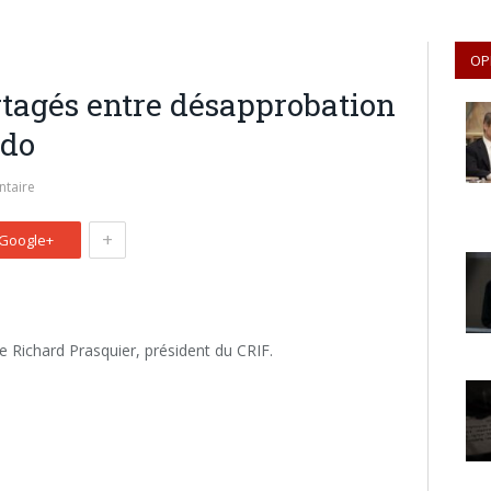
OP
artagés entre désapprobation
bdo
taire
+
Google+
e Richard Prasquier, président du CRIF.