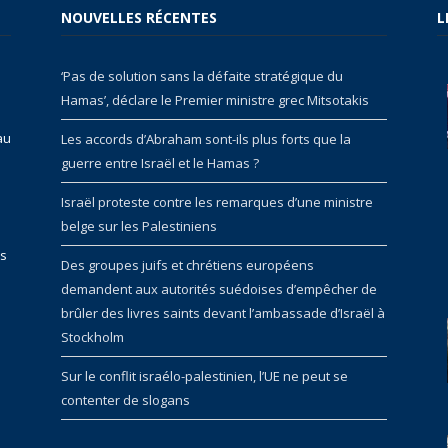
NOUVELLES RÉCENTES
L
‘Pas de solution sans la défaite stratégique du
Hamas’, déclare le Premier ministre grec Mitsotakis
au
Les accords d’Abraham sont-ils plus forts que la
guerre entre Israël et le Hamas ?
Israël proteste contre les remarques d’une ministre
belge sur les Palestiniens
rs
Des groupes juifs et chrétiens européens
demandent aux autorités suédoises d’empêcher de
brûler des livres saints devant l’ambassade d’Israël à
Stockholm
Sur le conflit israélo-palestinien, l’UE ne peut se
contenter de slogans