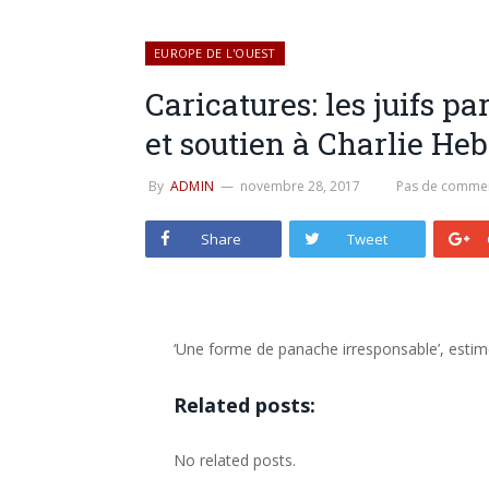
EUROPE DE L'OUEST
Caricatures: les juifs p
et soutien à Charlie He
By
ADMIN
novembre 28, 2017
Pas de commen
Share
Tweet
‘Une forme de panache irresponsable’, estim
Related posts:
No related posts.