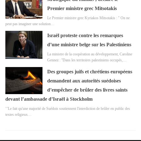
Premier ministre grec Mitsotakis
Le Premier ministre grec Kyriakos Mitsotakis : " On ne
peut pas imaginer une solution…
Israël proteste contre les remarques
d’une ministre belge sur les Palestiniens
La ministre de la coopération au développement, Caroline
Gennez : ''Dans les territoires palestiniens occupés,…
Des groupes juifs et chrétiens européens
demandent aux autorités suédoises
d’empêcher de brûler des livres saints
devant l’ambassade d’Israël à Stockholm
‘’Le fait qu'une majorité de Suédois soutiennent l'interdiction de brûler en public des
textes religieux…