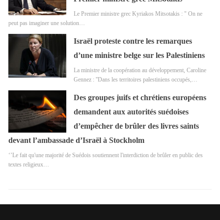
Le Premier ministre grec Kyriakos Mitsotakis : " On ne
peut pas imaginer une solution…
Israël proteste contre les remarques
d’une ministre belge sur les Palestiniens
La ministre de la coopération au développement, Caroline
Gennez : ''Dans les territoires palestiniens occupés,…
Des groupes juifs et chrétiens européens
demandent aux autorités suédoises
d’empêcher de brûler des livres saints
devant l’ambassade d’Israël à Stockholm
‘’Le fait qu'une majorité de Suédois soutiennent l'interdiction de brûler en public des
textes religieux…